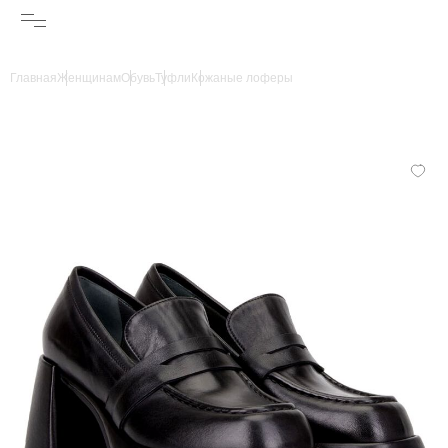
Главная
Женщинам
Обувь
Туфли
Кожаные лоферы