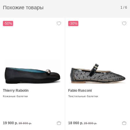
Похожие товары
1
/
6
-50%
-30%
Thierry Rabotin
Fabio Rusconi
Кожаные балетки
Текстильные балетки
19 900 р.
18 060 р.
39 800 р.
25 800 р.