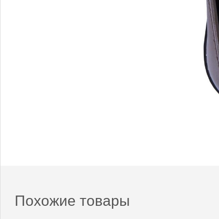
Похожие товары