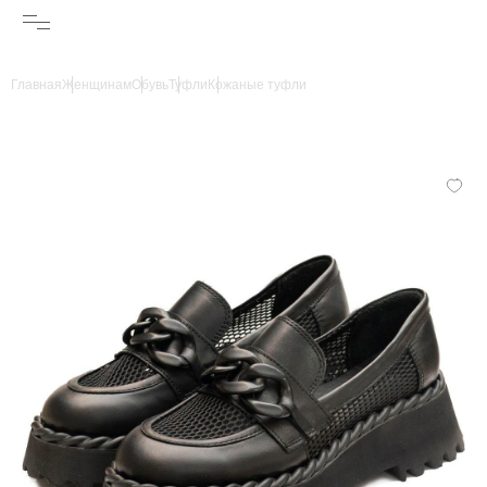
Главная
Женщинам
Обувь
Туфли
Кожаные туфли