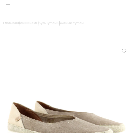
Главная
Женщинам
Обувь
Туфли
Кожаные туфли