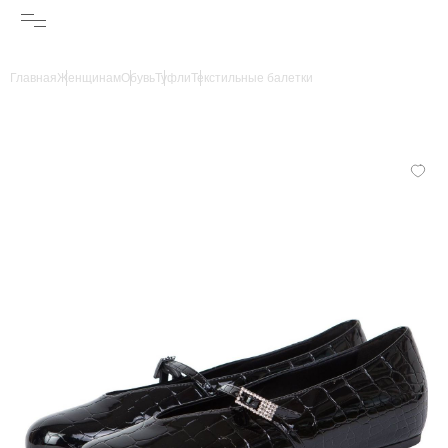
Главная
Женщинам
Обувь
Туфли
Текстильные балетки