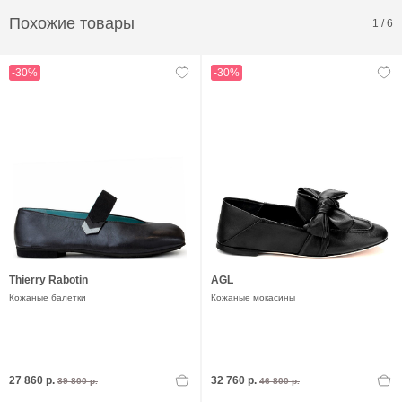
Похожие товары
1
/
6
-30%
-30%
Thierry Rabotin
AGL
Кожаные балетки
Кожаные мокасины
27 860 р.
32 760 р.
39 800 р.
46 800 р.