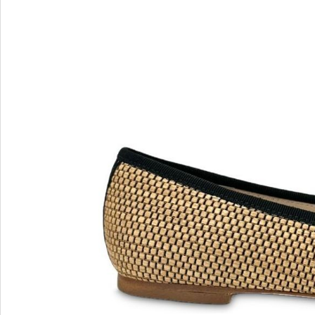
Blu Barr
BOSS.
BRECO
Brunate
Bruno P
E
F
E'CLAT
FABI
Edoardo Cincotti
Fabio R
EKP
FJOLLA
ELENA
Flogg
Emporio Armani
Fraas
Emporio Armani.
Fratelli 
Evaluna
Frau
FRAU F
FRAU 
Fru.it
Furla
FURLA.