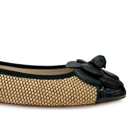
T
an
The Sandals Factory
NI
The Seller
ON
Thierry Rabotin
TIFFI
ON
TORY BURCH
Weitzman
Tosca blu Studio
#
№21