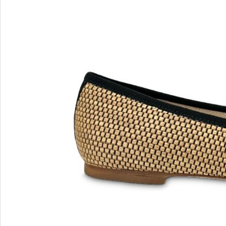
MARIO FERRETTI
Menghi Shoes
MISS UNIQUE
MORESCHI
Mosaic
MOT-CLe
MOU
MSGM
My Grey
R
S
Renzi
Sebasti
Renzoni
SERAFI
REPO
STETS
Roberto Rossi
STKN
ROSSIMODA
STOKT
Rotta
Stuart 
V
Z
Valentino
Zenux
VALENTINO SHOES