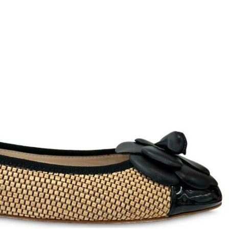
ett
S
remi
G
G.P.N. (GIAMPIERONIC
usconi
Ghibli
GIAMPAOLO VIOZZI
Gianni Chiarini
Giuseppe Zanotti
Rossetti
Gode
Grey Mer
X
VERONA