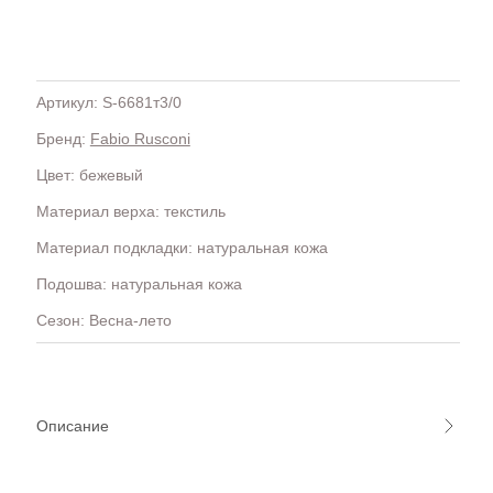
Артикул: S-6681т3/0
Бренд:
Fabio Rusconi
H
OLA)
H.D.S.N (Baracco)
Цвет: бежевый
HALMANERA
Материал верха: текстиль
HOGAN
HUGO.
Материал подкладки: натуральная кожа
Подошва: натуральная кожа
Сезон: Весна-лето
Описание