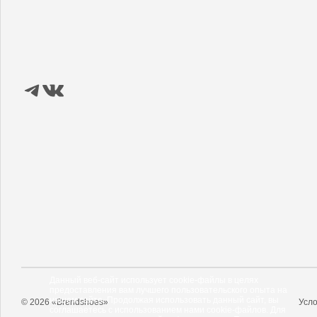
Данный веб-сайт использует cookie-файлы в целях
предоставления вам лучшего пользовательского опыта на
нашем сайте. Продолжая использовать данный сайт, вы
© 2026 «Brendshoes»
Усло
соглашаетесь с использованием нами cookie-файлов. Для