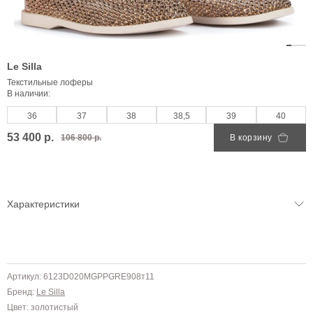
Le Silla
Текстильные лоферы
В наличии:
36
37
38
38,5
39
40
53 400 р.
106 800 р.
В корзину
Характеристики
Артикул: 6123D020MGPPGRE908т11
Бренд:
Le Silla
Цвет: золотистый