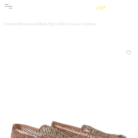
Женщинам
Мужчинам
Бренды
Главная
Женщинам
Обувь
Туфли
Текстильные лоферы
Информация
Магазины