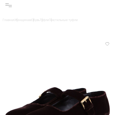
Главная
Женщинам
Обувь
Туфли
Текстильные туфли