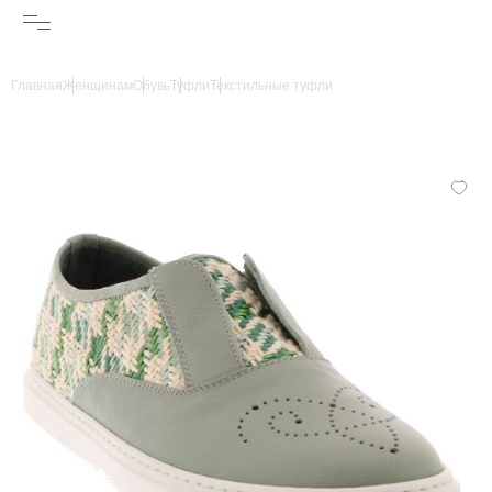
Главная
Женщинам
Обувь
Туфли
Текстильные туфли