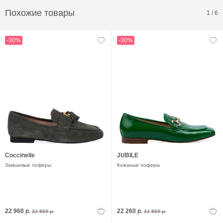
Похожие товары
1
/
6
-30%
-30%
Coccinelle
JUBILE
Замшевые лоферы
Кожаные лоферы
22 960 р.
22 260 р.
32 800 р.
31 800 р.