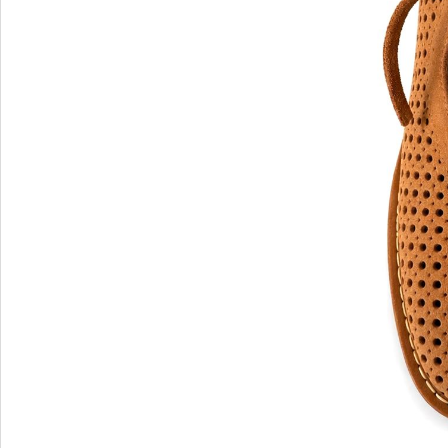
Blu Barr
BOSS.
BRECO
Brunate
Bruno P
E
F
E'CLAT
FABI
Edoardo Cincotti
Fabio R
EKP
FJOLLA
ELENA
Flogg
Emporio Armani
Fraas
Emporio Armani.
Fratelli 
Evaluna
Frau
FRAU F
FRAU 
Fru.it
Furla
FURLA.