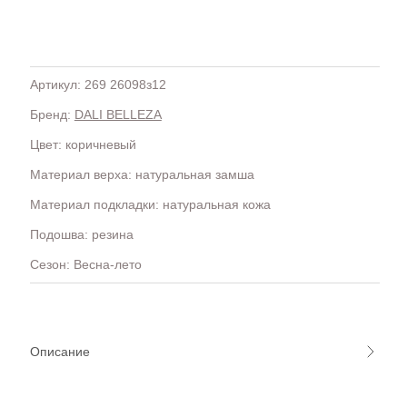
Артикул: 269 26098з12
Бренд:
DALI BELLEZA
H
OLA)
H.D.S.N (Baracco)
Цвет: коричневый
HALMANERA
Материал верха: натуральная замша
HOGAN
HUGO.
Материал подкладки: натуральная кожа
Подошва: резина
Сезон: Весна-лето
Описание