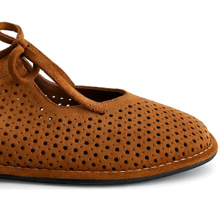
T
an
The Sandals Factory
NI
The Seller
ON
Thierry Rabotin
TIFFI
ON
TORY BURCH
Weitzman
Tosca blu Studio
#
№21