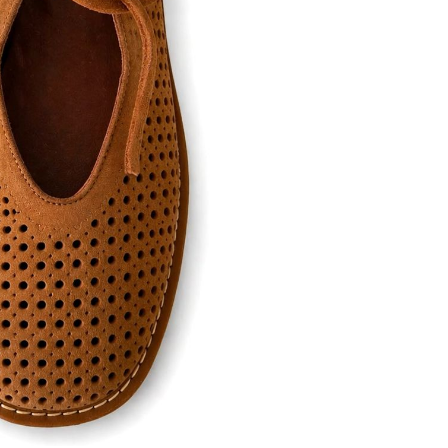
ett
S
remi
G
G.P.N. (GIAMPIERONIC
usconi
Ghibli
GIAMPAOLO VIOZZI
Gianni Chiarini
Giuseppe Zanotti
Rossetti
Gode
Grey Mer
X
VERONA