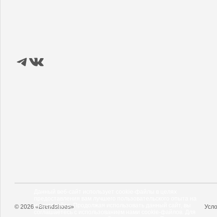
Данный веб-сайт использует cookie-файлы в целях
предоставления вам лучшего пользовательского опыта на
нашем сайте. Продолжая использовать данный сайт, вы
© 2026 «Brendshoes»
Усло
соглашаетесь с использованием нами cookie-файлов. Для