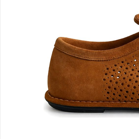
MARIO FERRETTI
Menghi Shoes
MISS UNIQUE
MORESCHI
Mosaic
MOT-CLe
MOU
MSGM
My Grey
R
S
Renzi
Sebasti
Renzoni
SERAFI
REPO
STETS
Roberto Rossi
STKN
ROSSIMODA
STOKT
Rotta
Stuart 
V
Z
Valentino
Zenux
VALENTINO SHOES