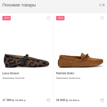
Похожие товары
1
/
6
-30%
-30%
Luca Grossi
Patrizio Dolci
Замшевые балетки
Замшевые мокасины
17 360 р.
16 940 р.
24 800 р.
24 200 р.