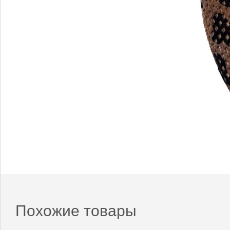
Похожие товары