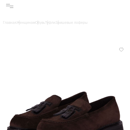
Главная
Женщинам
Обувь
Туфли
Замшевые лоферы