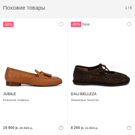
Похожие товары
1
/
6
-50%
-30%
New
JUBILE
DALI BELLEZA
Кожаные лоферы
Замшевые балетки
19 900 р.
8 260 р.
39 800 р.
11 800 р.