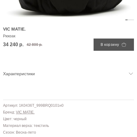
VIC MATIE.
Рюкзак
34 240 р.
42 800 р.
В корзину
Характеристики
Артикул: 1K0436T_999BRQ0101н0
Бренд:
VIC MATIE.
Цвет: черный
Материал верха: текстиль
Сезон: Весна-лето