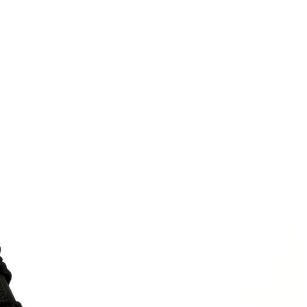
K
anet
KANNA (CAPICCIO)
Karen Lipps (ELENA)
OG
KENNEL&SCHMENGE
chardo
e
O
a
OA NON-FASHION (Loaf
ON