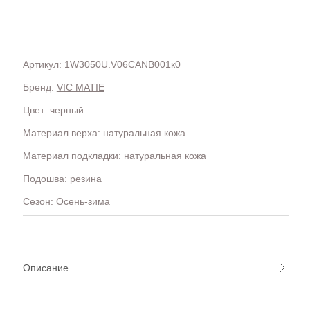
Артикул: 1W3050U.V06CANB001к0
Бренд:
VIC MATIE
H
OLA)
H.D.S.N (Baracco)
Цвет: черный
HALMANERA
Материал верха: натуральная кожа
HOGAN
HUGO.
Материал подкладки: натуральная кожа
Подошва: резина
Сезон: Осень-зима
Описание