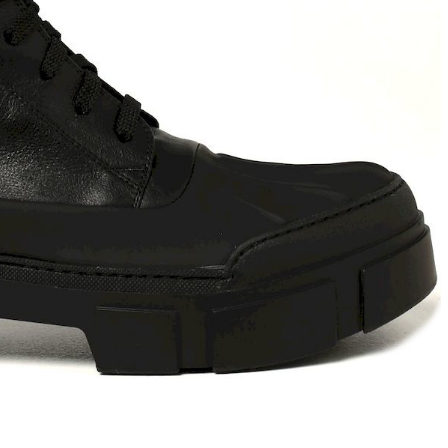
T
an
The Sandals Factory
NI
The Seller
ON
Thierry Rabotin
TIFFI
ON
TORY BURCH
Weitzman
Tosca blu Studio
#
№21