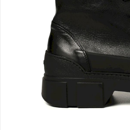
MARIO FERRETTI
Menghi Shoes
MISS UNIQUE
MORESCHI
Mosaic
MOT-CLe
MOU
MSGM
My Grey
R
S
Renzi
Sebasti
Renzoni
SERAFI
REPO
STETS
Roberto Rossi
STKN
ROSSIMODA
STOKT
Rotta
Stuart 
V
Z
Valentino
Zenux
VALENTINO SHOES