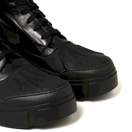
ett
S
remi
G
G.P.N. (GIAMPIERONIC
usconi
Ghibli
GIAMPAOLO VIOZZI
Gianni Chiarini
Giuseppe Zanotti
Rossetti
Gode
Grey Mer
X
VERONA