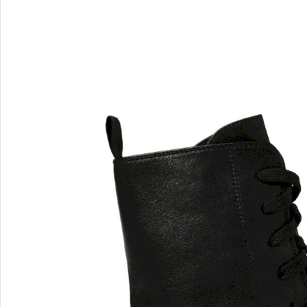
I
J
Ilasio Renzoni
Janet&J
Jeannot
JOG D
John Ri
JUBILE
Julie De
M
N
MAGZA
Nila Nil
MARA
Nursace
Marc by Marc Jacobs
Marc Jacobs
MARINI SILVANO