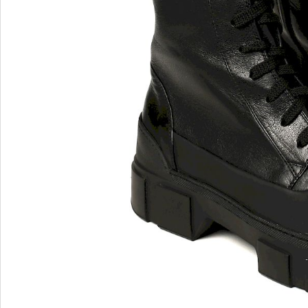
Blu Barr
BOSS.
BRECO
Brunate
Bruno P
E
F
E'CLAT
FABI
Edoardo Cincotti
Fabio R
EKP
FJOLLA
ELENA
Flogg
Emporio Armani
Fraas
Emporio Armani.
Fratelli 
Evaluna
Frau
FRAU F
FRAU 
Fru.it
Furla
FURLA.