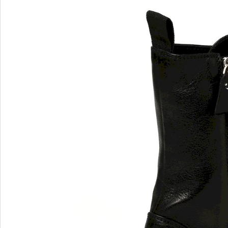
Verbenas
VIC MATIE
VIC MATIE.
Vicenza
VITTORIA MENGONI
VOILE BLANCHE