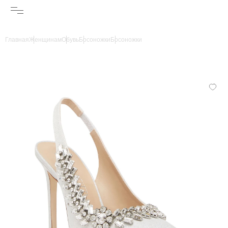
Главная
Женщинам
Обувь
Босоножки
Босоножки