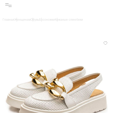
Главная
Женщинам
Обувь
Босоножки
Кожаные слингбеки