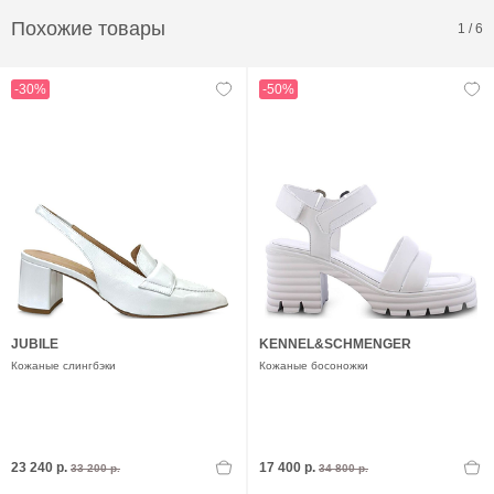
Похожие товары
1
/
6
-30%
-50%
JUBILE
KENNEL&SCHMENGER
Кожаные слингбэки
Кожаные босоножки
23 240 р.
17 400 р.
33 200 р.
34 800 р.