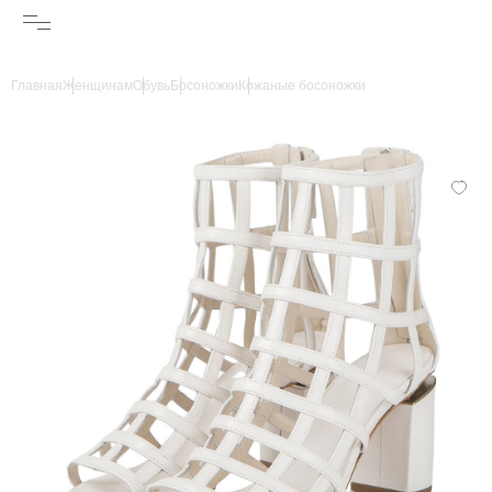
Главная
Женщинам
Обувь
Босоножки
Кожаные босоножки