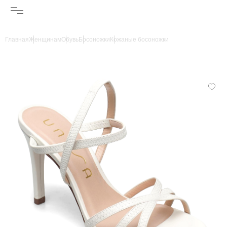
Главная
Женщинам
Обувь
Босоножки
Кожаные босоножки