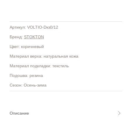
Артикул: VOLTIO-Dкз0/12
Бренд:
STOKTON
H
OLA)
H.D.S.N (Baracco)
Цвет: коричневый
HALMANERA
Материал верха: натуральная кожа
HOGAN
HUGO.
Материал подкладки: текстиль
Подошва: резина
Сезон: Осень-зима
Описание