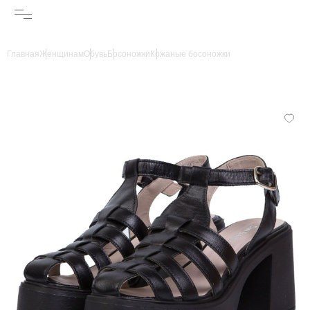
Главная
Женщинам
Обувь
Босоножки
Кожаные босоножки