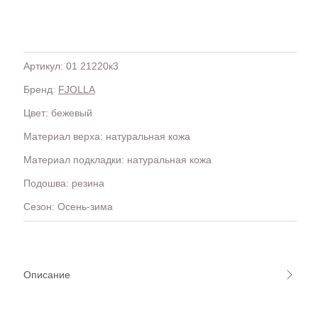
Артикул: 01 21220к3
Бренд:
FJOLLA
H
OLA)
H.D.S.N (Baracco)
Цвет: бежевый
HALMANERA
Материал верха: натуральная кожа
HOGAN
HUGO.
Материал подкладки: натуральная кожа
Подошва: резина
Сезон: Осень-зима
Описание