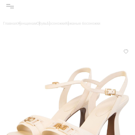
Главная
Женщинам
Обувь
Босоножки
Кожаные босоножки