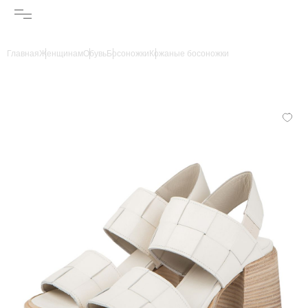
Главная
Женщинам
Обувь
Босоножки
Кожаные босоножки