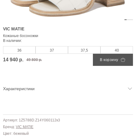
VIC MATIE
Кожаные босоножки
В наличии:
36
37
37,5
40
14 940 р.
49 800 р.
В корзину
Характеристики
Артикул: 1Z5788D.Z14Y060112к3
Бренд:
VIC MATIE
Цвет: бежевый