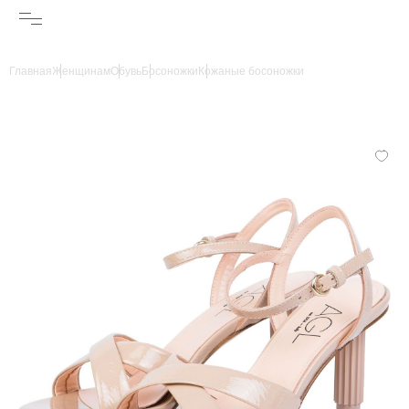
Главная
Женщинам
Обувь
Босоножки
Кожаные босоножки