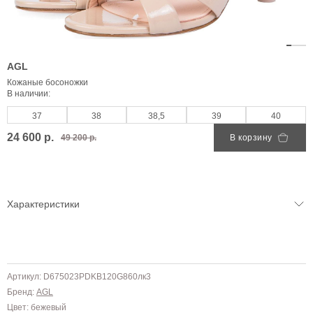
AGL
Кожаные босоножки
В наличии:
37
38
38,5
39
40
24 600 р.
49 200 р.
В корзину
Характеристики
Артикул: D675023PDKB120G860лк3
Бренд:
AGL
Цвет: бежевый