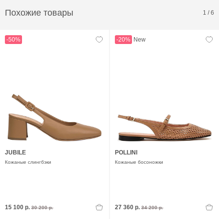
Похожие товары
1
/
6
-50%
-20%
New
JUBILE
POLLINI
Кожаные слингбэки
Кожаные босоножки
15 100 р.
27 360 р.
30 200 р.
34 200 р.