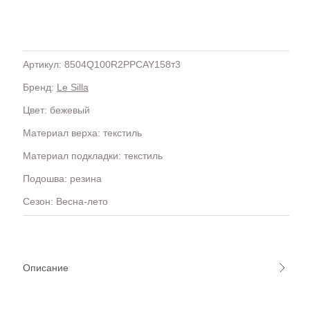
Артикул: 8504Q100R2PPCAY158т3
Бренд:
Le Silla
H
OLA)
H.D.S.N (Baracco)
Цвет: бежевый
HALMANERA
Материал верха: текстиль
HOGAN
HUGO.
Материал подкладки: текстиль
Подошва: резина
Сезон: Весна-лето
Описание