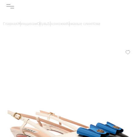
Главная
Женщинам
Обувь
Босоножки
Кожаные слингбэки