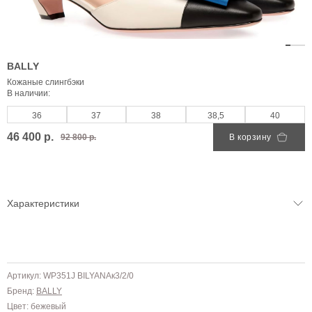
BALLY
Кожаные слингбэки
В наличии:
36
37
38
38,5
40
46 400 р.
92 800 р.
В корзину
Характеристики
Артикул: WP351J BILYANAк3/2/0
Бренд:
BALLY
Цвет: бежевый