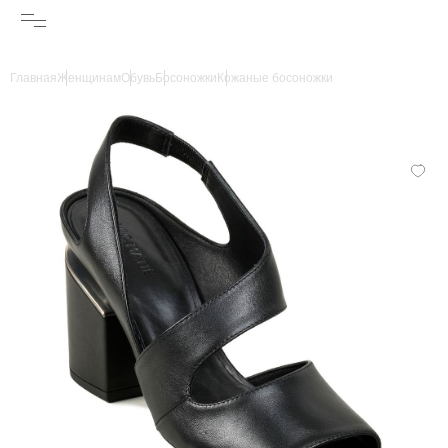
Главная
Женщинам
Обувь
Босоножки
Кожаные босоножки