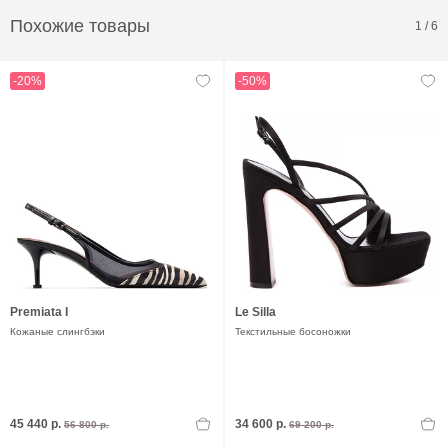
Похожие товары
1
/
6
-20%
-50%
Premiata I
Le Silla
Кожаные слингбэки
Текстильные босоножки
45 440 р.
34 600 р.
56 800 р.
69 200 р.