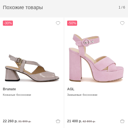
Похожие товары
1
/
6
-30%
-50%
Brunate
AGL
Кожаные босоножки
Замшевые босоножки
22 260 р.
21 400 р.
31 800 р.
42 800 р.