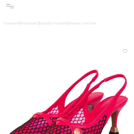
Главная
Женщинам
Обувь
Босоножки
Кожаные слигбеки