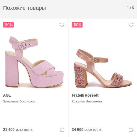
Похожие товары
1
/
6
-50%
-50%
AGL
Fratelli Rossetti
Замшевые босоножки
Кожаные босоножки
21 400 р.
34 900 р.
42 800 р.
69 800 р.