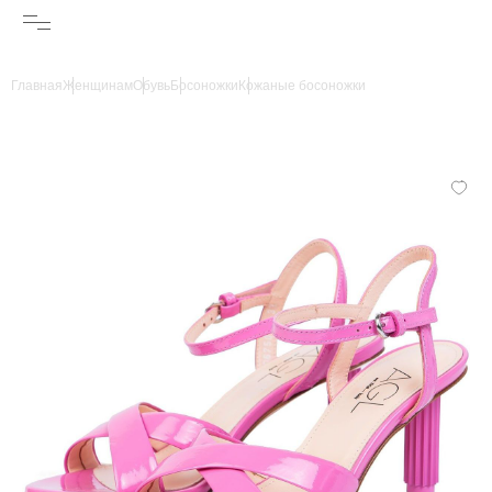
Главная
Женщинам
Обувь
Босоножки
Кожаные босоножки