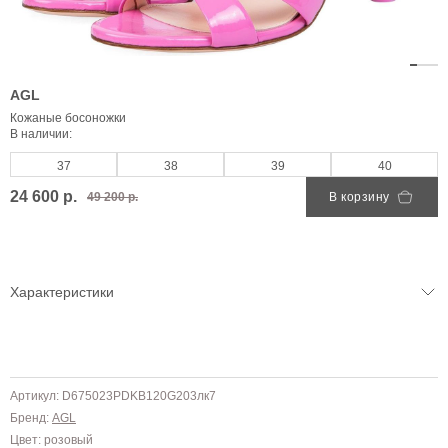
AGL
Кожаные босоножки
В наличии:
37
38
39
40
24 600 р.
49 200 р.
В корзину
Характеристики
Артикул: D675023PDKB120G203лк7
Бренд:
AGL
Цвет: розовый