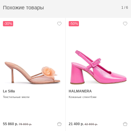
Похожие товары
1
/
6
-30%
-50%
Le Silla
HALMANERA
Текстильные мюли
Кожаные слингбэки
55 860 р.
21 400 р.
79 800 р.
42 800 р.