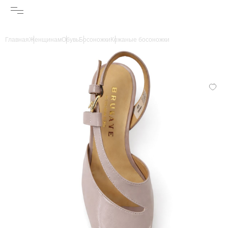
Главная
Женщинам
Обувь
Босоножки
Кожаные босоножки