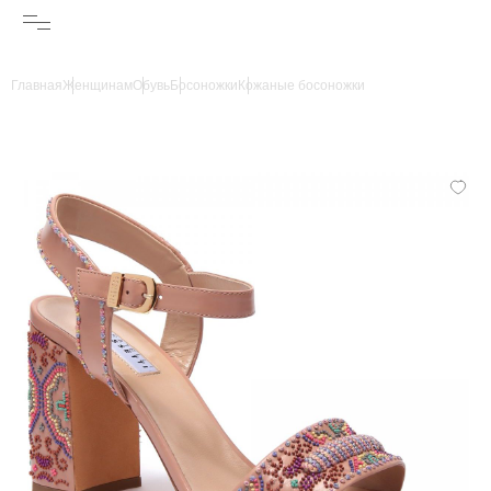
Главная
Женщинам
Обувь
Босоножки
Кожаные босоножки