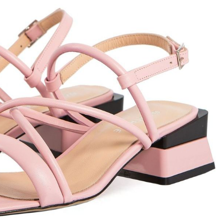
ett
S
remi
G
G.P.N. (GIAMPIERONIC
usconi
Ghibli
GIAMPAOLO VIOZZI
Gianni Chiarini
Giuseppe Zanotti
Rossetti
Gode
Grey Mer
X
VERONA