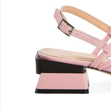
MARIO FERRETTI
Menghi Shoes
MISS UNIQUE
MORESCHI
Mosaic
MOT-CLe
MOU
MSGM
My Grey
R
S
Renzi
Sebasti
Renzoni
SERAFI
REPO
STETS
Roberto Rossi
STKN
ROSSIMODA
STOKT
Rotta
Stuart 
V
Z
Valentino
Zenux
VALENTINO SHOES