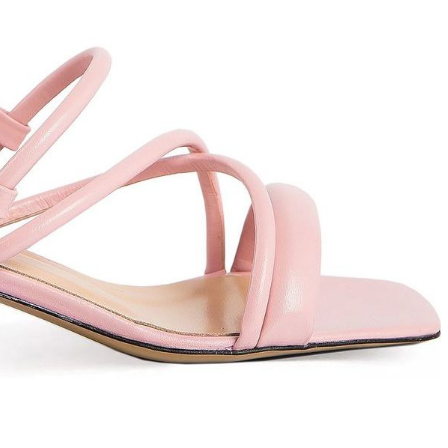
T
an
The Sandals Factory
NI
The Seller
ON
Thierry Rabotin
TIFFI
ON
TORY BURCH
Weitzman
Tosca blu Studio
#
№21