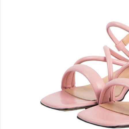
Blu Barr
BOSS.
BRECO
Brunate
Bruno P
E
F
E'CLAT
FABI
Edoardo Cincotti
Fabio R
EKP
FJOLLA
ELENA
Flogg
Emporio Armani
Fraas
Emporio Armani.
Fratelli 
Evaluna
Frau
FRAU F
FRAU 
Fru.it
Furla
FURLA.