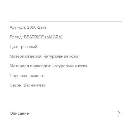
Артикул: 2356-22к7
Бренд:
BEATRICE (MAGZA)
H
OLA)
H.D.S.N (Baracco)
Цвет: розовый
HALMANERA
Материал верха: натуральная кожа
HOGAN
HUGO.
Материал подкладки: натуральная кожа
Подошва: резина
Сезон: Весна-лето
Описание