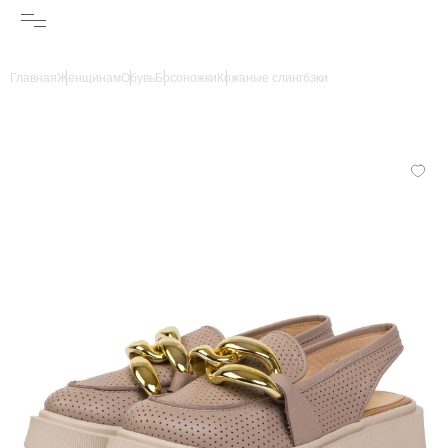
Главная
Женщинам
Обувь
Босоножки
Кожаные слингбэки