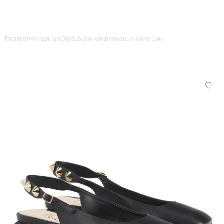
Главная
Женщинам
Обувь
Босоножки
Кожаные слингбэки