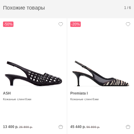
Похожие товары
1
/
6
-50%
-20%
ASH
Premiata I
Кожаные слингбэки
Кожаные слингбэки
13 400 р.
45 440 р.
26 800 р.
56 800 р.