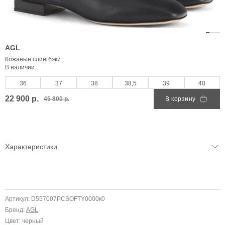
AGL
Кожаные слингбэки
В наличии:
36
37
38
38,5
39
40
22 900 р.
45 800 р.
В корзину
Характеристики
Артикул: D557007PCSOFTY0000к0
Бренд:
AGL
Цвет: черный