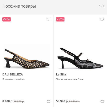
Похожие товары
1
/
6
-50%
-30%
DALI BELLEZA
Le Silla
Кожаные слингбэки
Текстильные слингбэки
8 400 р.
58 940 р.
16 800 р.
84 200 р.