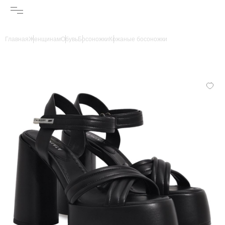
Главная
Женщинам
Обувь
Босоножки
Кожаные босоножки