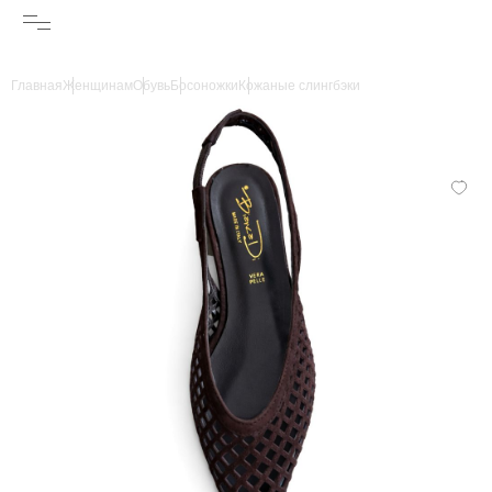
Главная
Женщинам
Обувь
Босоножки
Кожаные слингбэки