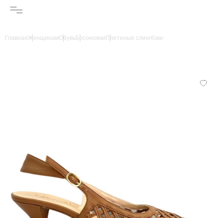
Главная
Женщинам
Обувь
Босоножки
Плетеные слингбэки