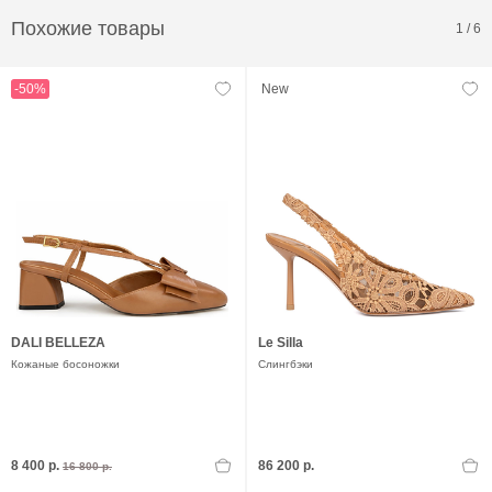
Похожие товары
1
/
6
-50%
New
DALI BELLEZA
Le Silla
Кожаные босоножки
Слингбэки
8 400 р.
86 200 р.
16 800 р.