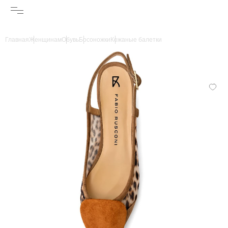
Главная
Женщинам
Обувь
Босоножки
Кожаные балетки