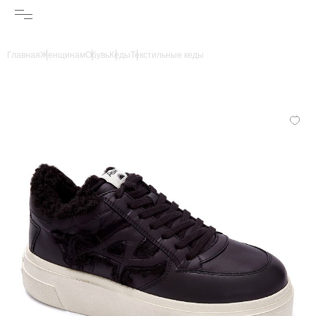
Главная
Женщинам
Обувь
Кеды
Текстильные кеды