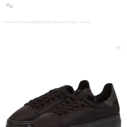
Главная
Женщинам
Обувь
Кеды
Кожаные кеды с мехом