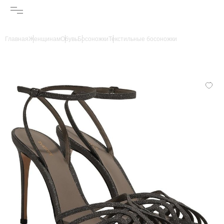
Главная
Женщинам
Обувь
Босоножки
Текстильные босоножки