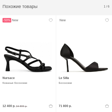
Похожие товары
1
/
6
-50%
New
New
Nursace
Le Silla
Кожаные босоножки
Босоножки
12 400 р.
71 800 р.
24 800 р.