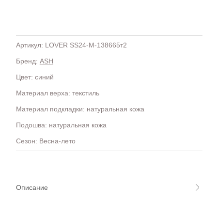
Артикул: LOVER SS24-M-138665т2
Бренд:
ASH
H
OLA)
H.D.S.N (Baracco)
Цвет: синий
HALMANERA
Материал верха: текстиль
HOGAN
HUGO.
Материал подкладки: натуральная кожа
Подошва: натуральная кожа
Сезон: Весна-лето
Описание