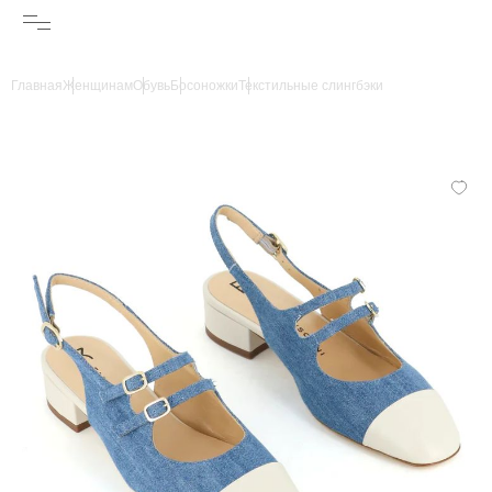
Главная
Женщинам
Обувь
Босоножки
Текстильные слингбэки