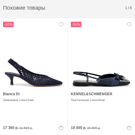
Похожие товары
1
/
6
-30%
-50%
Bianca Di
KENNEL&SCHMENGER
Замшевые слингбэки
Текстильные слингбеки
17 360 р.
18 400 р.
24 800 р.
36 800 р.