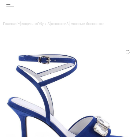
Главная
Женщинам
Обувь
Босоножки
Замшевые босоножки