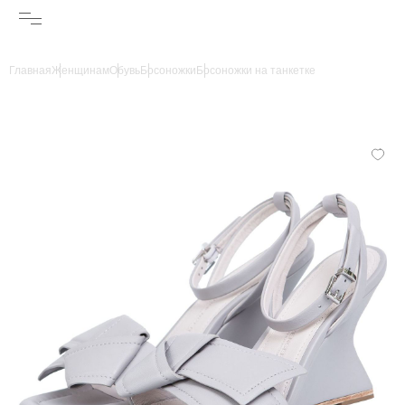
Главная
Женщинам
Обувь
Босоножки
Босоножки на танкетке