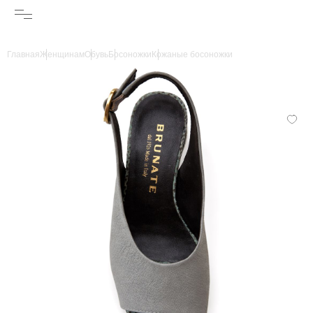
Главная
Женщинам
Обувь
Босоножки
Кожаные босоножки