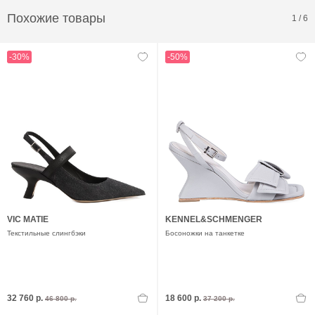
Похожие товары
1
/
6
-30%
-50%
VIC MATIE
KENNEL&SCHMENGER
Текстильные слингбэки
Босоножки на танкетке
32 760 р.
18 600 р.
46 800 р.
37 200 р.