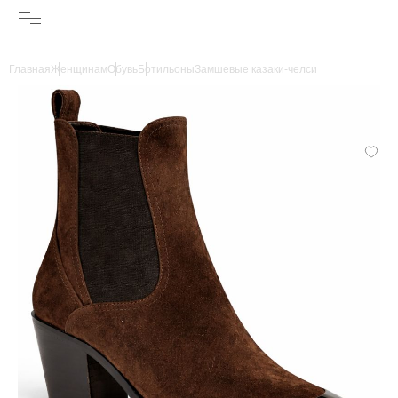
Главная
Женщинам
Обувь
Ботильоны
Замшевые казаки-челси