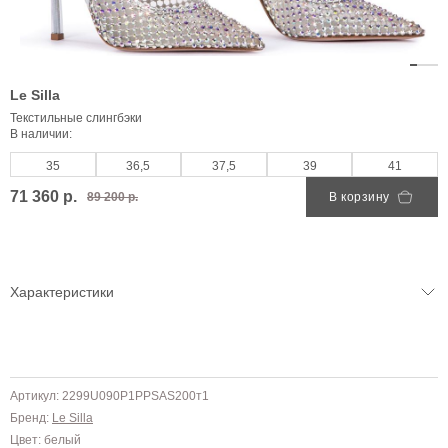
Le Silla
Текстильные слингбэки
В наличии:
35
36,5
37,5
39
41
71 360 р.
89 200 р.
В корзину
Характеристики
Артикул: 2299U090P1PPSAS200т1
Бренд:
Le Silla
Цвет: белый