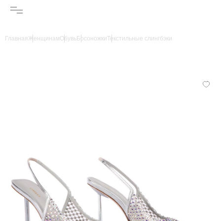
Главная
Женщинам
Обувь
Босоножки
Текстильные слингбэки