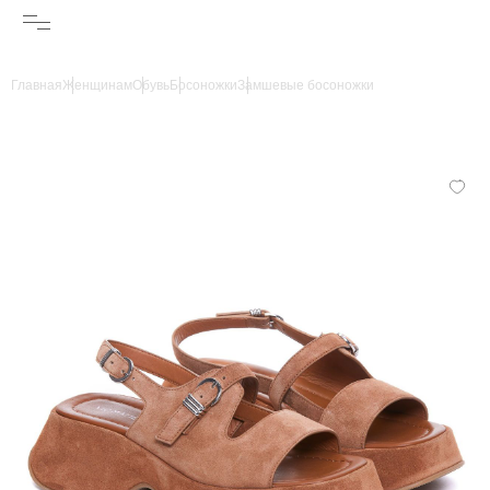
Главная
Женщинам
Обувь
Босоножки
Замшевые босоножки