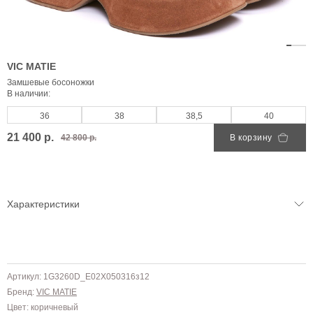
VIC MATIE
Замшевые босоножки
В наличии:
36
38
38,5
40
21 400 р.
42 800 р.
В корзину
Характеристики
Артикул: 1G3260D_E02X050316з12
Бренд:
VIC MATIE
Цвет: коричневый